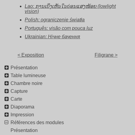
Lao: ການເບິ່ງເຫັນໃນບ່ອນແສງໜ້ອຍ (lowlight
vision)
Polish: ograniczenie światła
Português: visão com pouca luz
Ukrainian: Нічне бачення
< Exposition
Filigrane >
Présentation
Table lumineuse
Chambre noire
Capture
Carte
Diaporama
Impression
Références des modules
Présentation