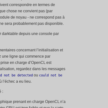
oivent correspondre en termes de
lque chose ne convient pas (par
module de noyau - ne correspond pas à
 ne sera probablement pas disponible.
er darktable depuis une console par
taires concernant l’initialisation et
ez une ligne qui commence par
a prise en charge d’OpenCL est
tialisation, regardez dans les messages
ou
d not be detected
could not be
ù l’échec a eu lieu.
 :
raphique prenant en charge OpenCL n’a
re GPU est trop faible et que la carte