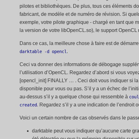
pilotes et bibliothèques. De plus, tous ces éléments d
fabricant, de modèle et de numéro de révision. Si que
exemple, votre pilote graphique - chargé en tant que 
la version de votre libOpenCL.so), le support OpenCL
Dans ce cas, la meilleure chose à faire est de démarr
.
darktable -d opencl
Ceci va donner des informations de débogage supplémen
l’utilisation d’OpenCL. Regardez d’abord si vous voy
[opencl_init] FINALLY … . Ceci doit vous indiquer si l
disponible pour vous ou pas. S’il y a un échec de l’ini
au-dessus s’il y a quelque chose qui ressemble à
coul
. Regardez s’il y a une indication de l’endroit o
created
Voici un certain nombre de cas observés dans le passé
darktable peut vous indiquer qu’aucune carte g
été détectée ou que la mémoire disponible sur vot