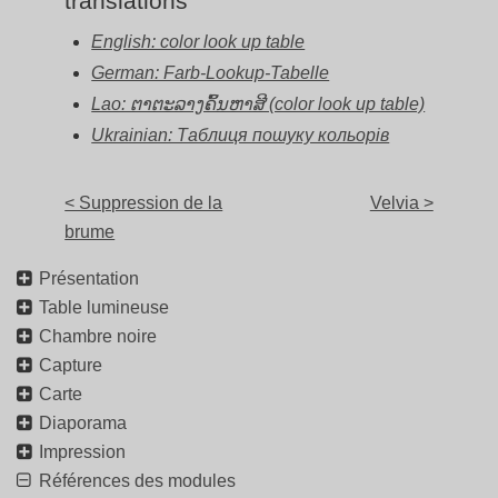
translations
English: color look up table
German: Farb-Lookup-Tabelle
Lao: ຕາຕະລາງຄົ້ນຫາສີ (color look up table)
Ukrainian: Таблиця пошуку кольорів
< Suppression de la
Velvia >
brume
Présentation
Table lumineuse
Chambre noire
Capture
Carte
Diaporama
Impression
Références des modules