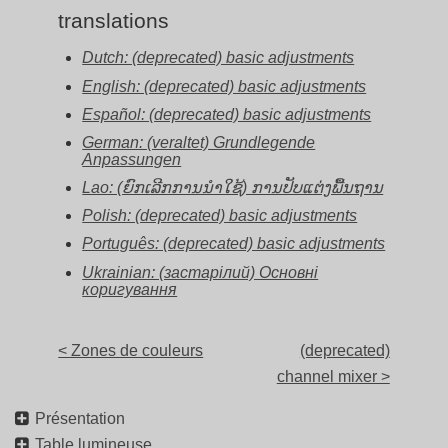
translations
Dutch: (deprecated) basic adjustments
English: (deprecated) basic adjustments
Español: (deprecated) basic adjustments
German: (veraltet) Grundlegende
Anpassungen
Lao: (ຍົກເລີກການນຳໃຊ້) ການປັບແຕ່ງພື້ນຖານ
Polish: (deprecated) basic adjustments
Português: (deprecated) basic adjustments
Ukrainian: (застарілий) Основні
коригування
< Zones de couleurs
(deprecated)
channel mixer >
Présentation
Table lumineuse