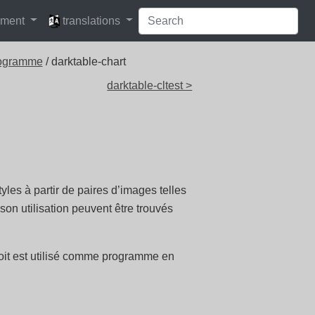
languages
pment
translations
rogramme
/ darktable-chart
darktable-cltest >
tyles à partir de paires d’images telles
on utilisation peuvent être trouvés
soit est utilisé comme programme en