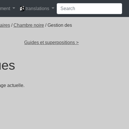
languages
pment
translations
taires
/
Chambre noire
/ Gestion des
Guides et superpositions >
ues
ge actuelle.