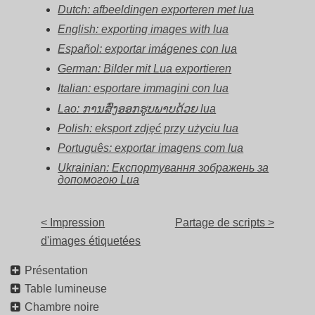
Dutch: afbeeldingen exporteren met lua
English: exporting images with lua
Español: exportar imágenes con lua
German: Bilder mit Lua exportieren
Italian: esportare immagini con lua
Lao: ການສົ່ງອອກຮູບພາບດ້ວຍ lua
Polish: eksport zdjęć przy użyciu lua
Português: exportar imagens com lua
Ukrainian: Експортування зображень за
допомогою Lua
< Impression
Partage de scripts >
d'images étiquetées
Présentation
Table lumineuse
Chambre noire