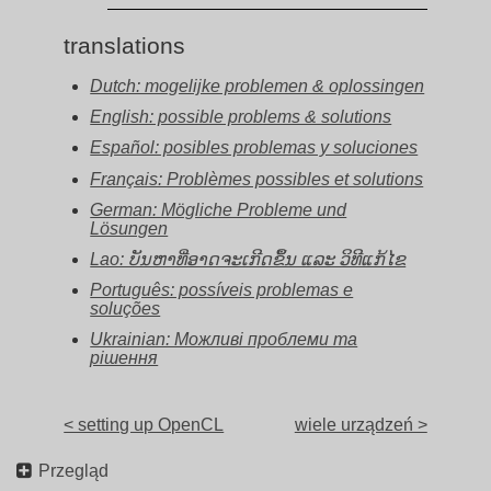
translations
Dutch: mogelijke problemen & oplossingen
English: possible problems & solutions
Español: posibles problemas y soluciones
Français: Problèmes possibles et solutions
German: Mögliche Probleme und
Lösungen
Lao: ບັນຫາທີ່ອາດຈະເກີດຂຶ້ນ ແລະ ວິທີແກ້ໄຂ
Português: possíveis problemas e
soluções
Ukrainian: Можливі проблеми та
рішення
< setting up OpenCL
wiele urządzeń >
Przegląd