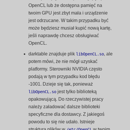
OpenCL lub że dostępna pamięć na
twoim GPU jest zbyt mała i urządzenie
jest odrzucane. W takim przypadku być
może będziesz musiał kupić nową kartę,
jeśli naprawdę chcesz obsługiwać
OpenCL.
darktable znajduje plik
, ale
libOpenCL.so
potem mówi, że nie mógł uzyskać
platformy. Sterowniki NVIDIA często
podają w tym przypadku kod błędu
-1001. Dzieje się tak, ponieważ
jest tylko biblioteką
libOpenCL.so
opakowującą. Do rzeczywistej pracy
należy załadować dalsze biblioteki
specyficzne dla dostawcy. Z jakiegoś
powodu to się nie udało. Istnieje
struktura plików w
w twoim
/etc/OpenCL