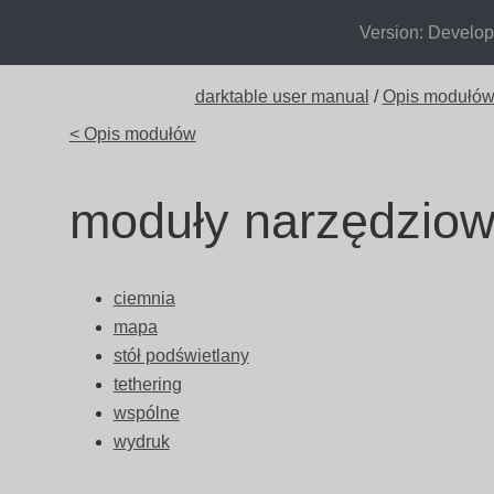
Version: Develo
darktable user manual
/
Opis modułó
< Opis modułów
moduły narzędzio
ciemnia
mapa
stół podświetlany
tethering
wspólne
wydruk