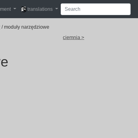
languages
pment
translations
w
/ moduły narzędziowe
ciemnia >
we