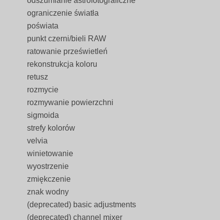
odszumianie astrofotograficzne
ograniczenie światła
poświata
punkt czerni/bieli RAW
ratowanie prześwietleń
rekonstrukcja koloru
retusz
rozmycie
rozmywanie powierzchni
sigmoida
strefy kolorów
velvia
winietowanie
wyostrzenie
zmiękczenie
znak wodny
(deprecated) basic adjustments
(deprecated) channel mixer