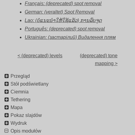
Français: (deprecated) spot removal
German: (veraltet) Spot Removal
Lao: (ບໍ່ແນະນຳໃຫ້ໃຊ້ແລ້ວ) ການລົບຈຸດ
Português: (deprecated) spot removal
Ukrainian: (застарілий) Видалення плям
< (deprecated) levels
(deprecated) tone
mapping >
Przegląd
Stół podświetlany
Ciemnia
Tethering
Mapa
Pokaz slajdów
Wydruk
Opis modułów