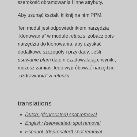
szerokość obramowania i inne atrybuty.
Aby usunąć kształt, kliknij na nim PPM.
Ten moduł jest odpowiednikiem narzędzia
„klonowania” w module
retuszu
; zobacz opis
narzędzia do klonowania, aby uzyskać
dodatkowe szczegóły i przykłady. Jeśli
usuwanie plam
daje niezadowalające wyniki,
możesz zamiast tego wypróbować narzędzie
„uzdrawiania” w
retuszu
.
translations
Dutch: (deprecated) spot removal
English: (deprecated) spot removal
Español: (deprecated) spot removal