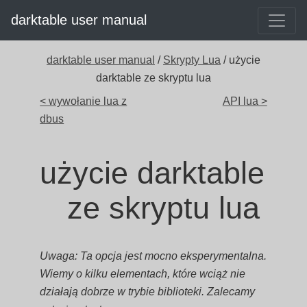
darktable user manual
darktable user manual
/
Skrypty Lua
/ użycie
darktable ze skryptu lua
< wywołanie lua z
API lua >
dbus
użycie darktable
ze skryptu lua
Uwaga: Ta opcja jest mocno eksperymentalna.
Wiemy o kilku elementach, które wciąż nie
działają dobrze w trybie biblioteki. Zalecamy