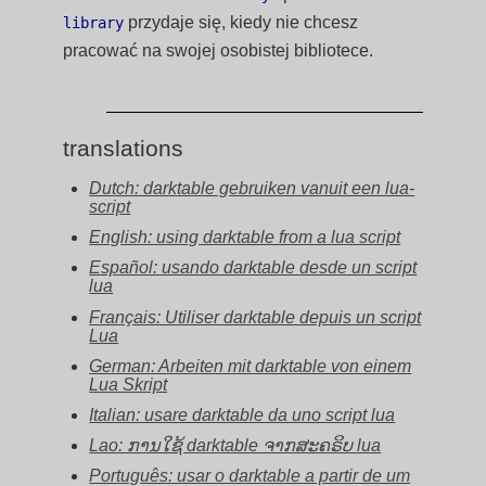
przydaje się, kiedy nie chcesz
library
pracować na swojej osobistej bibliotece.
translations
Dutch: darktable gebruiken vanuit een lua-
script
English: using darktable from a lua script
Español: usando darktable desde un script
lua
Français: Utiliser darktable depuis un script
Lua
German: Arbeiten mit darktable von einem
Lua Skript
Italian: usare darktable da uno script lua
Lao: ການໃຊ້ darktable ຈາກສະຄຣິບ lua
Português: usar o darktable a partir de um