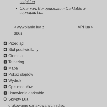
script lua
Ukrainian: Використання Darktable зі
сценарію Lua
< wywołanie lua z
API lua >
dbus
Przegląd
Stół podświetlany
Ciemnia
Tethering
Mapa
Pokaz slajdów
Wydruk
Opis modułów
Ustawienia darktable
Skrypty Lua
drukowanie oznakowanych zdjęć