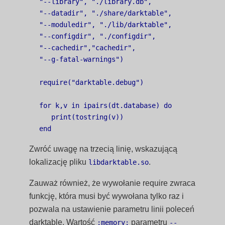
"--library", "./library.db",

"--datadir", "./share/darktable",

"--moduledir", "./lib/darktable",

"--configdir", "./configdir",

"--cachedir","cachedir",

"--g-fatal-warnings")

require("darktable.debug")

for k,v in ipairs(dt.database) do

   print(tostring(v))

Zwróć uwagę na trzecią linię, wskazującą
lokalizację pliku
.
libdarktable.so
Zauważ również, że wywołanie require zwraca
funkcję, która musi być wywołana tylko raz i
pozwala na ustawienie parametru linii poleceń
darktable. Wartość
parametru
:memory:
--