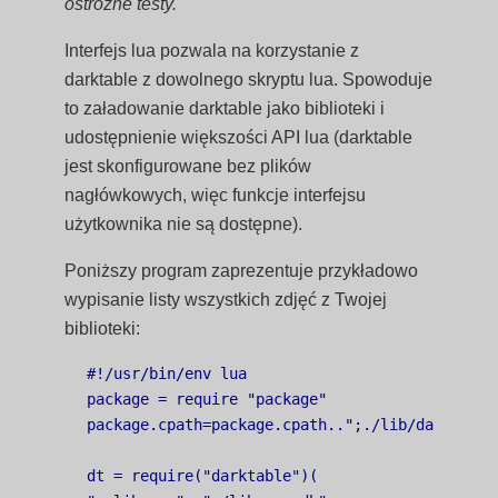
ostrożne testy.
Interfejs lua pozwala na korzystanie z
darktable z dowolnego skryptu lua. Spowoduje
to załadowanie darktable jako biblioteki i
udostępnienie większości API lua (darktable
jest skonfigurowane bez plików
nagłówkowych, więc funkcje interfejsu
użytkownika nie są dostępne).
Poniższy program zaprezentuje przykładowo
wypisanie listy wszystkich zdjęć z Twojej
biblioteki:
#!/usr/bin/env lua

package = require "package"

package.cpath=package.cpath..";./lib/darktable/
dt = require("darktable")(
