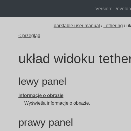
Version: Develo
darktable user manual
/
Tethering
/ u
< przegląd
układ widoku tethe
lewy panel
informacje o obrazie
Wyświetla informacje o obrazie.
prawy panel