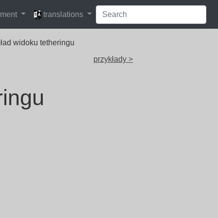
languages
pment
translations
kład widoku tetheringu
przykłady >
ringu