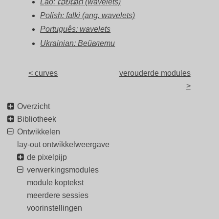
Lao: ເວບເລັດ (wavelets)
Polish: falki (ang. wavelets)
Português: wavelets
Ukrainian: Вейвлети
< curves
verouderde modules
>
Overzicht
Bibliotheek
Ontwikkelen
lay-out ontwikkelweergave
de pixelpijp
verwerkingsmodules
module koptekst
meerdere sessies
voorinstellingen