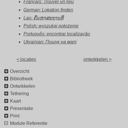
Français: Trouver un lieu
German: Lokation finden
Lao: ຄົ້ນຫາສະຖານທີ່
Polish: wyszukaj położenie
Português: encontrar localização
Ukrainian: Пошук на мапі
< locaties
ontwikkelen >
Overzicht
Bibliotheek
Ontwikkelen
Tethering
Kaart
Presentatie
Print
Module Referentie