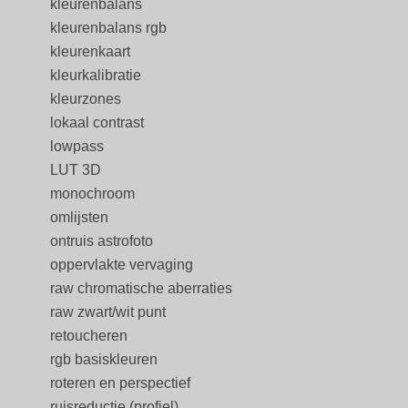
kleurenbalans
kleurenbalans rgb
kleurenkaart
kleurkalibratie
kleurzones
lokaal contrast
lowpass
LUT 3D
monochroom
omlijsten
ontruis astrofoto
oppervlakte vervaging
raw chromatische aberraties
raw zwart/wit punt
retoucheren
rgb basiskleuren
roteren en perspectief
ruisreductie (profiel)