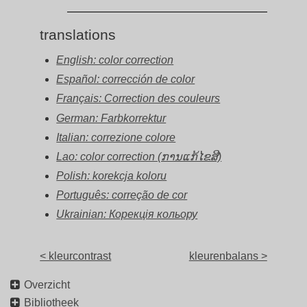
translations
English: color correction
Español: corrección de color
Français: Correction des couleurs
German: Farbkorrektur
Italian: correzione colore
Lao: color correction (ການແກ້ໄຂສີ)
Polish: korekcja koloru
Português: correção de cor
Ukrainian: Корекція кольору
< kleurcontrast
kleurenbalans >
Overzicht
Bibliotheek