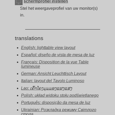
schermprofiel instellen
Stel het weergaveprofiel van uw monitor(s)
in.
translations
English: lighttable view layout
Español: diseño de vista de mesa de luz
Français: Disposition de la vue Table
lumineuse
German: Ansicht Leuchttisch Layout
Italian: layout del Tavolo Luminoso
Lao: ເຄົ້າໂຄງມຸມມອງແຜງແສງ
Polish: układ widoku stołu podświetlanego
Português: disposição da mesa de luz
Ukrainian: Розкладка режиму Світлого
стола