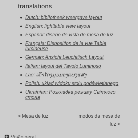
translations
Dutch: bibliotheek weergave layout
English: lighttable view layout
Español: diseño de vista de mesa de luz
Français: Disposition de la vue Table
lumineuse
German: Ansicht Leuchttisch Layout
Italian: layout del Tavolo Luminoso
Lao: ເຄົ້າໂຄງມຸມມອງແຜງແສງ
Polish: układ widoku stołu podświetlanego
Ukrainian: Розкладка режиму Світлого
стола
< Mesa de luz
modos da mesa de
luz >
Visão geral