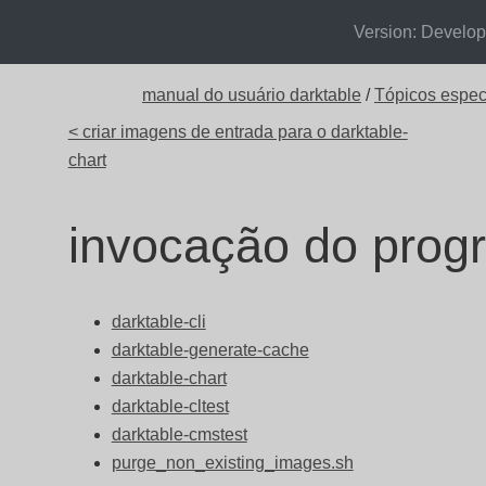
Version: Develo
manual do usuário darktable
/
Tópicos espec
< criar imagens de entrada para o darktable-
chart
invocação do prog
darktable-cli
darktable-generate-cache
darktable-chart
darktable-cltest
darktable-cmstest
purge_non_existing_images.sh