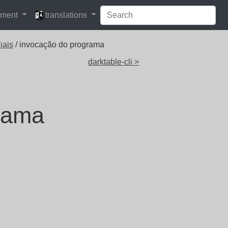
languages
pment
translations
iais
/ invocação do programa
darktable-cli >
rama