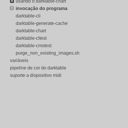
usando o darktable-chart
invocação do programa
darktable-cli
darktable-generate-cache
darktable-chart
darktable-cltest
darktable-cmstest
purge_non_existing_images.sh
variáveis
pipeline de cor do darktable
suporte a dispositivo midi