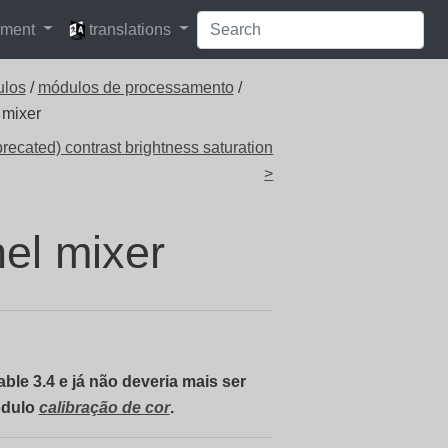
languages
pment
translations
ulos
/
módulos de processamento
/
 mixer
recated) contrast brightness saturation
>
el mixer
ble 3.4 e já não deveria mais ser
ódulo
calibração de cor
.