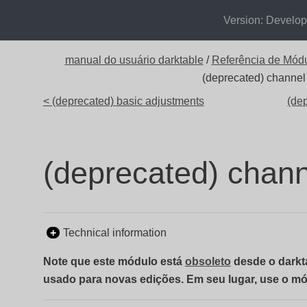
Version: Develo
manual do usuário darktable
/
Referência de Mód
(deprecated) channel
< (deprecated) basic adjustments
(dep
(deprecated) chann
Technical information
Note que este módulo está
obsoleto
desde o darkta
usado para novas edições. Em seu lugar, use o m