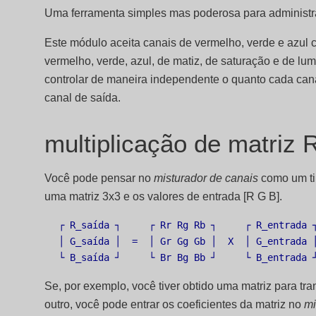
Uma ferramenta simples mas poderosa para administra
Este módulo aceita canais de vermelho, verde e azul 
vermelho, verde, azul, de matiz, de saturação e de lu
controlar de maneira independente o quanto cada cana
canal de saída.
multiplicação de matriz
Você pode pensar no
misturador de canais
como um tip
uma matriz 3x3 e os valores de entrada [R G B].
┌ R_saída ┐     ┌ Rr Rg Rb ┐     ┌ R_entrada ┐
│ G_saída │  =  │ Gr Gg Gb │  X  │ G_entrada │
Se, por exemplo, você tiver obtido uma matriz para t
outro, você pode entrar os coeficientes da matriz no
mi