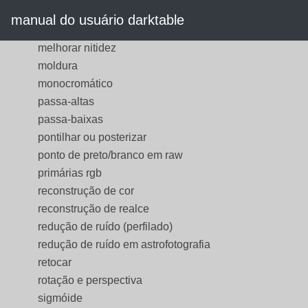
mapeamento de cor
manual do usuário darktable
marca d'água
melhorar nitidez
moldura
monocromático
passa-altas
passa-baixas
pontilhar ou posterizar
ponto de preto/branco em raw
primárias rgb
reconstrução de cor
reconstrução de realce
redução de ruído (perfilado)
redução de ruído em astrofotografia
retocar
rotação e perspectiva
sigmóide