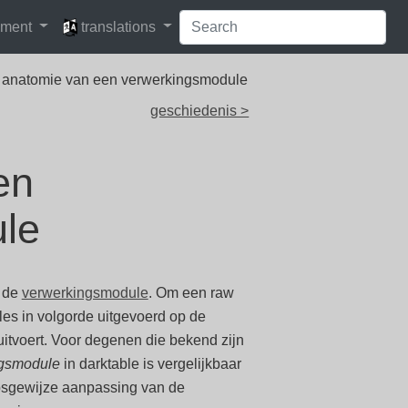
languages
pment
translations
 anatomie van een verwerkingsmodule
geschiedenis >
en
le
s de
verwerkingsmodule
. Om een raw
es in volgorde uitgevoerd op de
uitvoert. Voor degenen die bekend zijn
ngsmodule
in darktable is vergelijkbaar
apsgewijze aanpassing van de