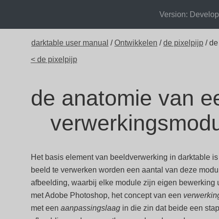
Version: Develo
darktable user manual
/
Ontwikkelen
/
de pixelpijp
/ de
< de pixelpijp
de anatomie van e
verwerkingsmodu
Het basis element van beeldverwerking in darktable i
beeld te verwerken worden een aantal van deze modul
afbeelding, waarbij elke module zijn eigen bewerking 
met Adobe Photoshop, het concept van een
verwerki
met een
aanpassingslaag
in die zin dat beide een st