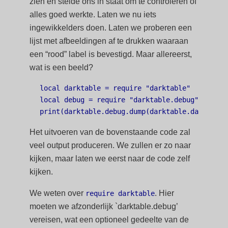
zien en stelde ons in staat om te controleren of
alles goed werkte. Laten we nu iets
ingewikkelders doen. Laten we proberen een
lijst met afbeeldingen af te drukken waaraan
een “rood” label is bevestigd. Maar allereerst,
wat is een beeld?
local darktable = require "darktable"

local debug = require "darktable.debug"

Het uitvoeren van de bovenstaande code zal
veel output produceren. We zullen er zo naar
kijken, maar laten we eerst naar de code zelf
kijken.
We weten over
. Hier
require darktable
moeten we afzonderlijk `darktable.debug’
vereisen, wat een optioneel gedeelte van de