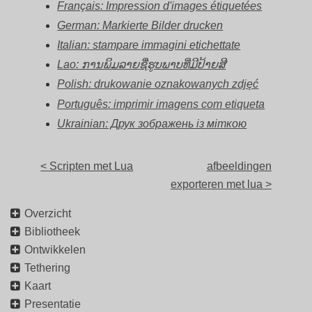
Français: Impression d'images étiquetées
German: Markierte Bilder drucken
Italian: stampare immagini etichettate
Lao: ການພິມລາຍຊື່ຮູບພາບທີ່ມີປ້າຍສີ
Polish: drukowanie oznakowanych zdjęć
Português: imprimir imagens com etiqueta
Ukrainian: Друк зображень із міткою
< Scripten met Lua
afbeeldingen
exporteren met lua >
Overzicht
Bibliotheek
Ontwikkelen
Tethering
Kaart
Presentatie