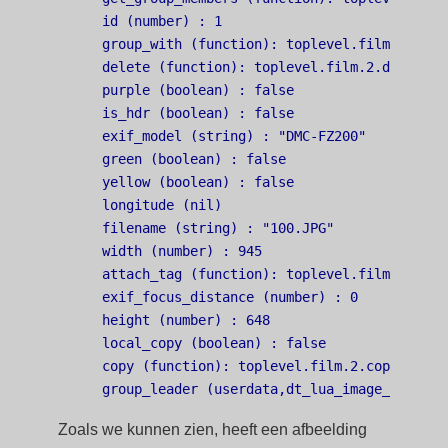
   id (number) : 1

   group_with (function): toplevel.film.2.group
   delete (function): toplevel.film.2.delete

   purple (boolean) : false

   is_hdr (boolean) : false

   exif_model (string) : "DMC-FZ200"

   green (boolean) : false

   yellow (boolean) : false

   longitude (nil)

   filename (string) : "100.JPG"

   width (number) : 945

   attach_tag (function): toplevel.film.2.attac
   exif_focus_distance (number) : 0

   height (number) : 648

   local_copy (boolean) : false

   copy (function): toplevel.film.2.copy

Zoals we kunnen zien, heeft een afbeelding