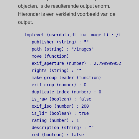
objecten, is de resulterende output enorm.
Hieronder is een verkleind voorbeeld van de
output.
toplevel (userdata,dt_lua_image_t) : /images/10
   publisher (string) : ""

   path (string) : "/images"

   move (function)

   exif_aperture (number) : 2.7999999523163

   rights (string) : ""

   make_group_leader (function)

   exif_crop (number) : 0

   duplicate_index (number) : 0

   is_raw (boolean) : false

   exif_iso (number) : 200

   is_ldr (boolean) : true

   rating (number) : 1

   description (string) : ""

   red (boolean) : false
