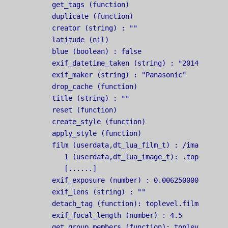
   get_tags (function)

   duplicate (function)

   creator (string) : ""

   latitude (nil)

   blue (boolean) : false

   exif_datetime_taken (string) : "2014:04:27 1
   exif_maker (string) : "Panasonic"

   drop_cache (function)

   title (string) : ""

   reset (function)

   create_style (function)

   apply_style (function)

   film (userdata,dt_lua_film_t) : /images

      1 (userdata,dt_lua_image_t): .toplevel

      [......]

   exif_exposure (number) : 0.0062500000931323

   exif_lens (string) : ""

   detach_tag (function): toplevel.film.2.detac
   exif_focal_length (number) : 4.5

   get_group_members (function): toplevel.film