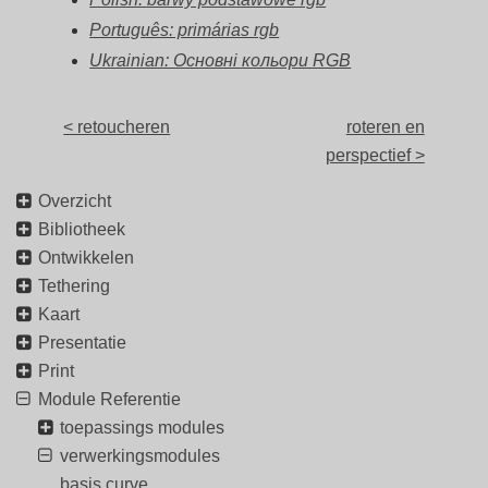
Português: primárias rgb
Ukrainian: Основні кольори RGB
< retoucheren
roteren en
perspectief >
Overzicht
Bibliotheek
Ontwikkelen
Tethering
Kaart
Presentatie
Print
Module Referentie
toepassings modules
verwerkingsmodules
basis curve