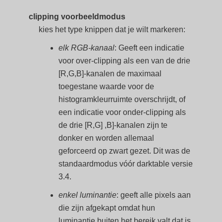
clipping voorbeeldmodus
kies het type knippen dat je wilt markeren:
elk RGB-kanaal
: Geeft een indicatie
voor over-clipping als een van de drie
[R,G,B]-kanalen de maximaal
toegestane waarde voor de
histogramkleurruimte overschrijdt, of
een indicatie voor onder-clipping als
de drie [R,G] ,B]-kanalen zijn te
donker en worden allemaal
geforceerd op zwart gezet. Dit was de
standaardmodus vóór darktable versie
3.4.
enkel luminantie
: geeft alle pixels aan
die zijn afgekapt omdat hun
luminantie buiten het bereik valt dat is