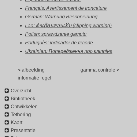
Français: Avertissement de troncature
German: Warnung Beschneidung
Lao: ຄຳເຕືອນສ່ວນເກີນ (clipping warning)
Polish: sprawdzanie gamutu
Português: indicador de recorte
Ukrainian: Попередження про кліппінг
< afbeelding
gamma controle >
informatie regel
Overzicht
Bibliotheek
Ontwikkelen
Tethering
Kaart
Presentatie