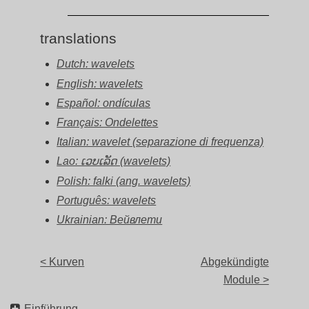
translations
Dutch: wavelets
English: wavelets
Español: ondículas
Français: Ondelettes
Italian: wavelet (separazione di frequenza)
Lao: ເວບເລັດ (wavelets)
Polish: falki (ang. wavelets)
Português: wavelets
Ukrainian: Вейвлети
< Kurven
Abgekündigte
Module >
Einführung