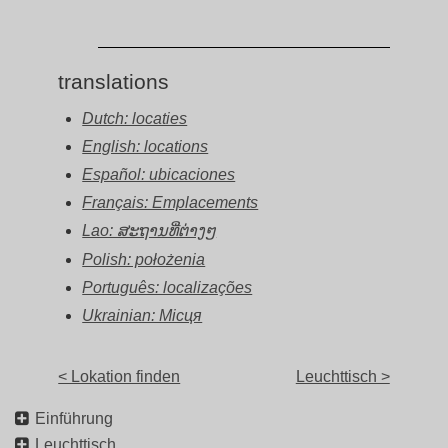
translations
Dutch: locaties
English: locations
Español: ubicaciones
Français: Emplacements
Lao: ສະຖານທີ່ຕ່າງໆ
Polish: położenia
Português: localizações
Ukrainian: Місця
< Lokation finden
Leuchttisch >
Einführung
Leuchttisch