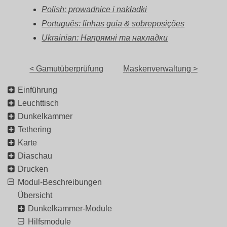
Polish: prowadnice i nakładki
Português: linhas guia & sobreposições
Ukrainian: Напрямні та накладки
< Gamutüberprüfung
Maskenverwaltung >
Einführung
Leuchttisch
Dunkelkammer
Tethering
Karte
Diaschau
Drucken
Modul-Beschreibungen
Übersicht
Dunkelkammer-Module
Hilfsmodule