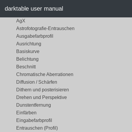
Übersicht
darktable user manual
Dunkelkammer-Module
AgX
Astrofotografie-Entrauschen
Ausgabefarbprofil
Ausrichtung
Basiskurve
Belichtung
Beschnitt
Chromatische Aberrationen
Diffusion / Schärfen
Dithern und posterisieren
Drehen und Perspektive
Dunstentfernung
Einfärben
Eingabefarbprofil
Entrauschen (Profil)