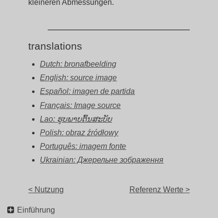
kleineren Abmessungen.
translations
Dutch: bronafbeelding
English: source image
Español: imagen de partida
Français: Image source
Lao: ຮູບພາບຕົ້ນສະບັບ
Polish: obraz źródłowy
Português: imagem fonte
Ukrainian: Джерельне зображення
< Nutzung
Referenz Werte >
Einführung