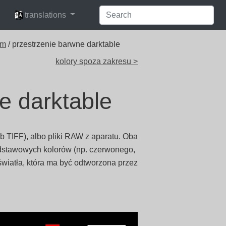
languages
translations
em
/ przestrzenie barwne darktable
kolory spoza zakresu >
e darktable
b TIFF), albo pliki RAW z aparatu. Oba
dstawowych kolorów (np. czerwonego,
 światła, która ma być odtworzona przez