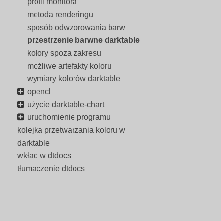
profil monitora
metoda renderingu
sposób odwzorowania barw
przestrzenie barwne darktable
kolory spoza zakresu
możliwe artefakty koloru
wymiary kolorów darktable
opencl
użycie darktable-chart
uruchomienie programu
kolejka przetwarzania koloru w
darktable
wkład w dtdocs
tłumaczenie dtdocs