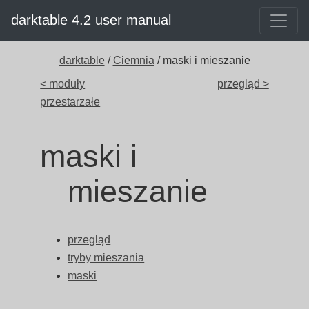
darktable 4.2 user manual
darktable
/
Ciemnia
/ maski i mieszanie
< moduły
przegląd >
przestarzałe
maski i
mieszanie
przegląd
tryby mieszania
maski