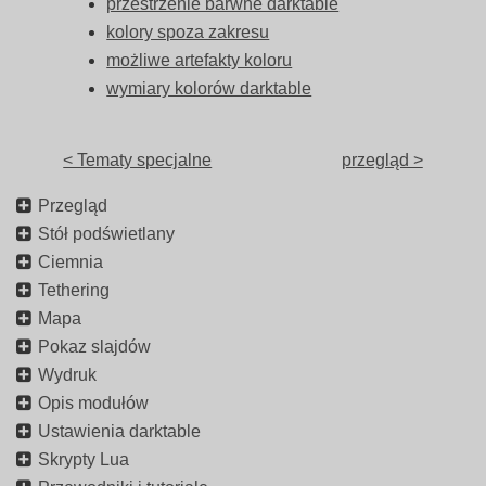
przestrzenie barwne darktable
kolory spoza zakresu
możliwe artefakty koloru
wymiary kolorów darktable
< Tematy specjalne
przegląd >
Przegląd
Stół podświetlany
Ciemnia
Tethering
Mapa
Pokaz slajdów
Wydruk
Opis modułów
Ustawienia darktable
Skrypty Lua