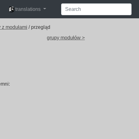
languages
translations
y z modułami
/ przegląd
grupy modułów >
emni: