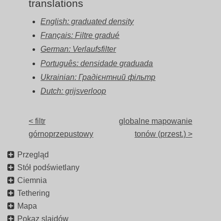
translations
English: graduated density
Français: Filtre gradué
German: Verlaufsfilter
Português: densidade graduada
Ukrainian: Градієнтний фільтр
Dutch: grijsverloop
< filtr
globalne mapowanie
górnoprzepustowy
tonów (przest.) >
Przegląd
Stół podświetlany
Ciemnia
Tethering
Mapa
Pokaz slajdów