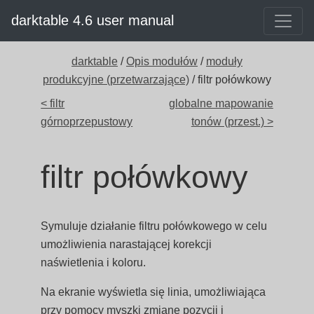
darktable 4.6 user manual
darktable
/
Opis modułów
/
moduły
produkcyjne (przetwarzające)
/ filtr połówkowy
< filtr
globalne mapowanie
górnoprzepustowy
tonów (przest.) >
filtr połówkowy
Symuluje działanie filtru połówkowego w celu
umożliwienia narastającej korekcji
naświetlenia i koloru.
Na ekranie wyświetla się linia, umożliwiająca
przy pomocy myszki zmianę pozycji i