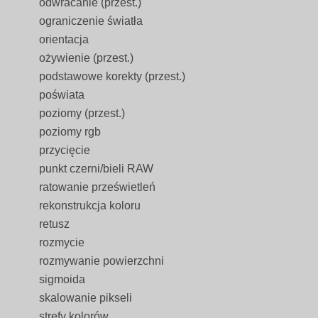
odwracanie (przest.)
ograniczenie światła
orientacja
ożywienie (przest.)
podstawowe korekty (przest.)
poświata
poziomy (przest.)
poziomy rgb
przycięcie
punkt czerni/bieli RAW
ratowanie prześwietleń
rekonstrukcja koloru
retusz
rozmycie
rozmywanie powierzchni
sigmoida
skalowanie pikseli
strefy kolorów