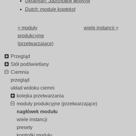
Ukrainian: Заголовок модуля
Dutch: module koptekst
< moduły
wiele instancji >
produkcyjne
(przetwarzające)
Przegląd
Stół podświetlany
Ciemnia
przegląd
układ widoku ciemni
kolejka przetwarzania
moduły produkcyjne (przetwarzające)
nagłówek modułu
wiele instancji
presety
kontrolki modułu