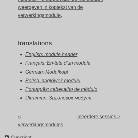
weergeven in koptekst van de
verwerkingsmodule
.
translations
English: module header
Français: En-tête d'un module
German: Modulkopf
Polish: nagłówek modułu
Português: cabeçalho de módulo
Ukrainian: Заголовок модуля
<
meerdere sessies >
verwerkingsmodules
Overzicht