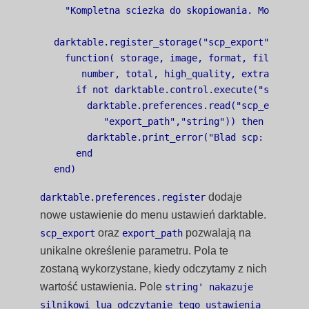
  "Kompletna sciezka do skopiowania. Moze zawi
darktable.register_storage("scp_export","Ekspor
  function( storage, image, format, filename,

     number, total, high_quality, extra_data)

    if not darktable.control.execute("scp "..f
      darktable.preferences.read("scp_export",

         "export_path","string")) then

      darktable.print_error("Blad scp: "..tostr
    end

dodaje
darktable.preferences.register
nowe ustawienie do menu ustawień darktable.
oraz
pozwalają na
scp_export
export_path
unikalne określenie parametru. Pola te
zostaną wykorzystane, kiedy odczytamy z nich
wartość ustawienia. Pole
string' nakazuje
silnikowi lua odczytanie tego ustawienia