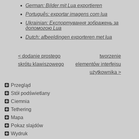
German: Bilder mit Lua exportieren
Português: exportar imagens com lua
Ukrainian: Експортування зображень за
допомогою Lua
Dutch: afbeeldingen exporteren met lua
< dodanie prostego
tworzenie
skrótu klawiszowego
elementów interfejsu
użytkownika >
Przegląd
Stół podświetlany
Ciemnia
Tethering
Mapa
Pokaz slajdów
Wydruk