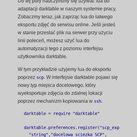
Do tej pory nauczyliśmy się używać lua do
adaptacji darktable w naszym systemie pracy.
Zobaczmy teraz, jak zaprząc lua do łatwego
eksportu zdjęć do serwisu online. Jeśli jesteś
w stanie przesłać plik na serwer przy użyciu
linii poleceń, możesz użyć lua do
automatyzacji tego z poziomu interfejsu
użytkownika darktable.
W tym przykładzie użyjemy lua do eksportu
poprzez
. W interfejsie darktable pojawi się
scp
nowy typ miejsca docelowego, który
wyeksportuje zdjęcia do zdalnej lokacji
poprzez mechanizm kopiowania w
.
ssh
darktable = require "darktable"

darktable.preferences.register("scp_export","ex
  "string","docelowa sciezka SCP",
