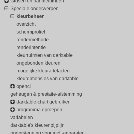
Gidsen en handleidingen
Speciale onderwerpen
kleurbeheer
overzicht
schermprofiel
rendermethode
renderintentie
kleurruimten van darktable
ongebonden kleuren
mogelijke kleurartefacten
kleurdimensies van darktable
opencl
geheugen & prestatie-afstemming
darktable-chart gebruiken
programma oproepen
variabelen
darktable's kleurenpijplijn
ondersteuning voor midi-apparaten