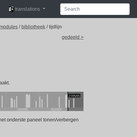
languages
translations
 modules
/
bibliotheek
/ tijdlijn
gedeeld >
aakt.
 het onderste paneel tonen/verbergen