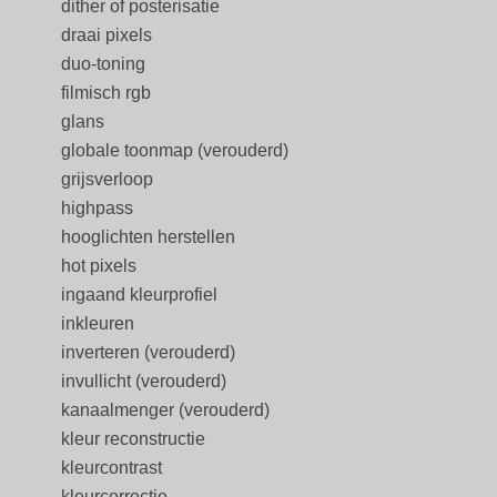
dither of posterisatie
draai pixels
duo-toning
filmisch rgb
glans
globale toonmap (verouderd)
grijsverloop
highpass
hooglichten herstellen
hot pixels
ingaand kleurprofiel
inkleuren
inverteren (verouderd)
invullicht (verouderd)
kanaalmenger (verouderd)
kleur reconstructie
kleurcontrast
kleurcorrectie