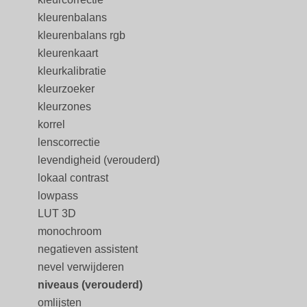
kleurenbalans
kleurenbalans rgb
kleurenkaart
kleurkalibratie
kleurzoeker
kleurzones
korrel
lenscorrectie
levendigheid (verouderd)
lokaal contrast
lowpass
LUT 3D
monochroom
negatieven assistent
nevel verwijderen
niveaus (verouderd)
omlijsten