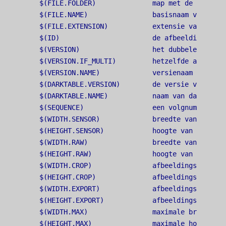
$(FILE.FOLDER)              map met de invoeraf
$(FILE.NAME)                basisnaam van de i
$(FILE.EXTENSION)           extensie van de in
$(ID)                       de afbeelding id

$(VERSION)                  het dubbele versien
$(VERSION.IF_MULTI)         hetzelfde als $(VE
$(VERSION.NAME)             versienaam uit meta
$(DARKTABLE.VERSION)        de versie van de i
$(DARKTABLE.NAME)           naam van darktable

$(SEQUENCE)                 een volgnummer bin
$(WIDTH.SENSOR)             breedte van RAW-ge
$(HEIGHT.SENSOR)            hoogte van RAW-geg
$(WIDTH.RAW)                breedte van RAW-ge
$(HEIGHT.RAW)               hoogte van RAW-geg
$(WIDTH.CROP)               afbeeldingsbreedte
$(HEIGHT.CROP)              afbeeldingshoogte 
$(WIDTH.EXPORT)             afbeeldingsbreedte
$(HEIGHT.EXPORT)            afbeeldingshoogte 
$(WIDTH.MAX)                maximale breedte i
$(HEIGHT.MAX)               maximale hoogte in