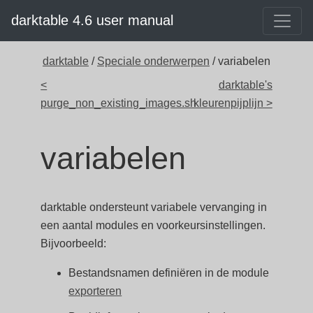
darktable 4.6 user manual
darktable
/
Speciale onderwerpen
/ variabelen
<
darktable's
purge_non_existing_images.sh
kleurenpijplijn >
variabelen
darktable ondersteunt variabele vervanging in
een aantal modules en voorkeursinstellingen.
Bijvoorbeeld:
Bestandsnamen definiëren in de module
exporteren