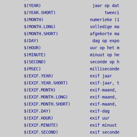
$(YEAR)                     jaar op datum van e
$(YEAR.SHORT)                    tweecijferig 
$(MONTH)                   numerieke (1-12) ma
$(MONTH.LONG)              volledige maandnaam
$(MONTH.SHORT)             afgekorte maandnaam
$(DAY)                      dag op exportdatum

$(HOUR)                    uur op het moment v
$(MINUTE)                  minuut op het momen
$(SECOND)                  seconde op het mome
$(MSEC)                    milliseconde op het
$(EXIF.YEAR)               exif jaar

$(EXIF.YEAR.SHORT)         exif-jaar, tweecijfe
$(EXIF.MONTH)              exif-maand, numeriek
$(EXIF.MONTH.LONG)         exif-maand, volledig
$(EXIF.MONTH.SHORT)        exif-maand, afgekort
$(EXIF.DAY)                exif-dag

$(EXIF.HOUR)               exif uur

$(EXIF.MINUTE)             exif minuut

$(EXIF.SECOND)             exif seconde
