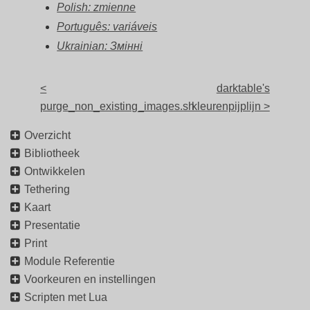
Polish: zmienne
Português: variáveis
Ukrainian: Змінні
<
darktable's
purge_non_existing_images.sh
kleurenpijplijn >
Overzicht
Bibliotheek
Ontwikkelen
Tethering
Kaart
Presentatie
Print
Module Referentie
Voorkeuren en instellingen
Scripten met Lua