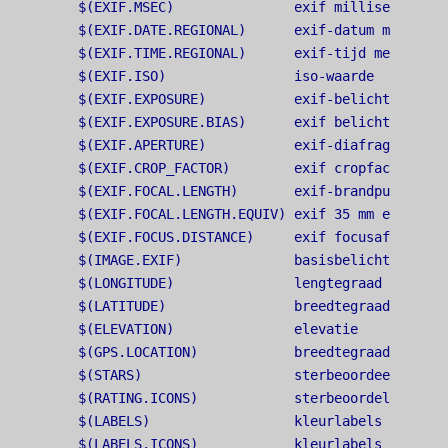
$(EXIF.MSEC)               exif milliseconden

$(EXIF.DATE.REGIONAL)      exif-datum met behu
$(EXIF.TIME.REGIONAL)      exif-tijd met behul
$(EXIF.ISO)                iso-waarde

$(EXIF.EXPOSURE)           exif-belichting

$(EXIF.EXPOSURE.BIAS)      exif belichtingsbias
$(EXIF.APERTURE)           exif-diafragma

$(EXIF.CROP_FACTOR)        exif cropfactor

$(EXIF.FOCAL.LENGTH)       exif-brandpuntsafsta
$(EXIF.FOCAL.LENGTH.EQUIV) exif 35 mm equivale
$(EXIF.FOCUS.DISTANCE)     exif focusafstand

$(IMAGE.EXIF)              basisbelichtingsinf
$(LONGITUDE)               lengtegraad

$(LATITUDE)                breedtegraad

$(ELEVATION)               elevatie

$(GPS.LOCATION)            breedtegraad, lengt
$(STARS)                   sterbeoordeeling (al
$(RATING.ICONS)            sterbeoordeling (met
$(LABELS)                  kleurlabels (alleen 
$(LABELS.ICONS)            kleurlabels (kleure