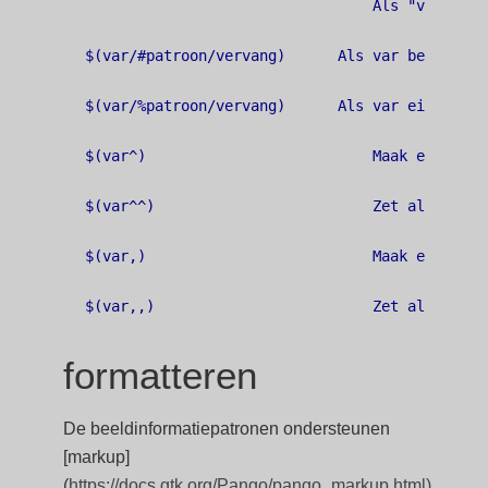
                                 Als "vervang"
$(var/#patroon/vervang)      Als var begint me
$(var/%patroon/vervang)      Als var eindigt m
$(var^)                          Maak een hoof
$(var^^)                         Zet alle teke
$(var,)                          Maak een klei
formatteren
De beeldinformatiepatronen ondersteunen
[markup]
(
https://docs.gtk.org/Pango/pango_markup.html)
.