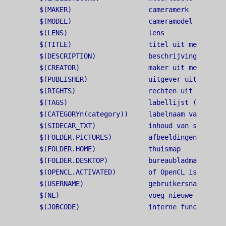
$(MAKER)                   cameramerk

$(MODEL)                   cameramodel

$(LENS)                    lens

$(TITLE)                   titel uit metadata

$(DESCRIPTION)             beschrijving uit met
$(CREATOR)                 maker uit metadata

$(PUBLISHER)               uitgever uit metadat
$(RIGHTS)                  rechten uit metadata
$(TAGS)                    labellijst (Xmp.dc.S
$(CATEGORYn(category))     labelnaam van nivea
$(SIDECAR_TXT)             inhoud van sidecarb
$(FOLDER.PICTURES)         afbeeldingenmap

$(FOLDER.HOME)             thuismap

$(FOLDER.DESKTOP)          bureaubladmap

$(OPENCL.ACTIVATED)        of OpenCL is geactiv
$(USERNAME)                gebruikersnaam gede
$(NL)                      voeg nieuwe regel to