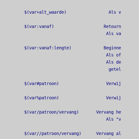
$(var+alt_waarde)                 Als var is i
$(var:vanaf)                    Retourneer het
                                 Als vanaf neg
$(var:vanaf:lengte)             Beginnend met 
                                 Als offset ne
                                 Als de lengte
                                  geteld vanaf
$(var#patroon)                   Verwijder "pa
$(var%patroon)                   Verwijder "pa
$(var/patroon/vervang)       Vervang het eerst
                                 Als "vervang"
$(var//patroon/vervang)      Vervang alle exem