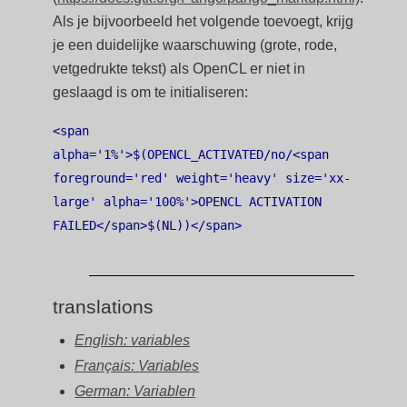
Als je bijvoorbeeld het volgende toevoegt, krijg
je een duidelijke waarschuwing (grote, rode,
vetgedrukte tekst) als OpenCL er niet in
geslaagd is om te initialiseren:
<span
alpha='1%'>$(OPENCL_ACTIVATED/no/<span
foreground='red' weight='heavy' size='xx-
large' alpha='100%'>OPENCL ACTIVATION
FAILED</span>$(NL))</span>
translations
English: variables
Français: Variables
German: Variablen