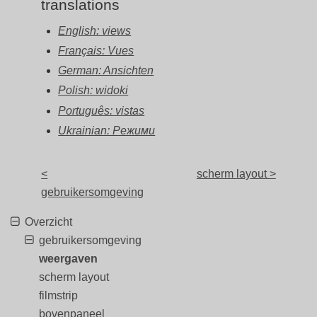
translations
English: views
Français: Vues
German: Ansichten
Polish: widoki
Português: vistas
Ukrainian: Режими
<
scherm layout >
gebruikersomgeving
Overzicht
gebruikersomgeving
weergaven
scherm layout
filmstrip
bovenpaneel