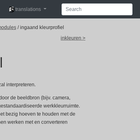
languages
translations
modules
/ ingaand kleurprofiel
inkleuren >
l
al interpreteren.
oor de beeldbron (bijv. camera,
gestandaardiseerde werkkleurruimte.
niet bezig hoeven te houden met de
nen werken met en converteren