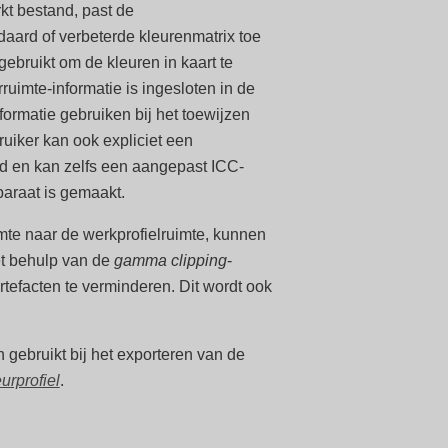
kt bestand, past de
aard of verbeterde kleurenmatrix toe
gebruikt om de kleuren in kaart te
rruimte-informatie is ingesloten in de
ormatie gebruiken bij het toewijzen
ruiker kan ook expliciet een
d en kan zelfs een aangepast ICC-
paraat is gemaakt.
mte naar de werkprofielruimte, kunnen
t behulp van de
gamma clipping
-
tefacten te verminderen. Dit wordt ook
n gebruikt bij het exporteren van de
urprofiel
.