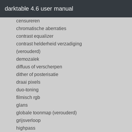
basisaanpassingen (verouderd)
darktable 4.6 user manual
belichting
censureren
chromatische aberraties
contrast equalizer
contrast helderheid verzadiging
(verouderd)
demozaïek
diffuus of verscherpen
dither of posterisatie
draai pixels
duo-toning
filmisch rgb
glans
globale toonmap (verouderd)
grijsverloop
highpass