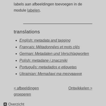
labels aan afbeeldingen toevoegen in de
module
labelen
.
translations
English: metadata and tagging
Français: Métadonnées et mots clés
German: Metadaten und Verschlagworten
Polish: metadane i znaczniki
Português: metadados e etiquetas
Ukrainian: Метадані та тегування
< afbeeldingen
Ontwikkelen >
groeperen
Overzicht