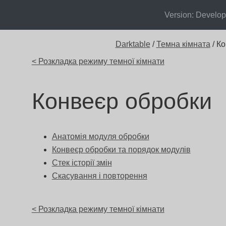
Version: Develo
Darktable
/
Темна кімната
/ К
< Розкладка режиму темної кімнати
Конвеєр обробки
Анатомія модуля обробки
Конвеєр обробки та порядок модулів
Стек історії змін
Скасування і повторення
< Розкладка режиму темної кімнати