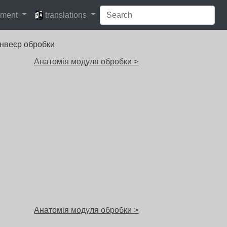
languages
pment
translations
онвеєр обробки
Анатомія модуля обробки >
Анатомія модуля обробки >