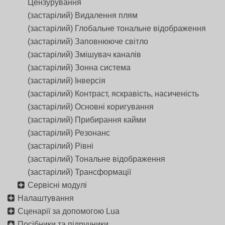
Цензурування
(застарілий) Видалення плям
(застарілий) Глобальне тональне відображення
(застарілий) Заповнююче світло
(застарілий) Змішувач каналів
(застарілий) Зонна система
(застарілий) Інверсія
(застарілий) Контраст, яскравість, насиченість
(застарілий) Основні коригування
(застарілий) Прибирання кайми
(застарілий) Резонанс
(застарілий) Рівні
(застарілий) Тональне відображення
(застарілий) Трансформації
Сервісні модулі
Налаштування
Сценарії за допомогою Lua
Посібники та підручники