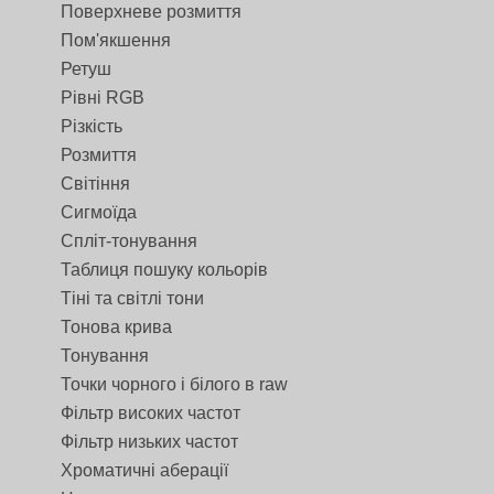
Поверхневе розмиття
Пом'якшення
Ретуш
Рівні RGB
Різкість
Розмиття
Світіння
Сигмоїда
Спліт-тонування
Таблиця пошуку кольорів
Тіні та світлі тони
Тонова крива
Тонування
Точки чорного і білого в raw
Фільтр високих частот
Фільтр низьких частот
Хроматичні аберації