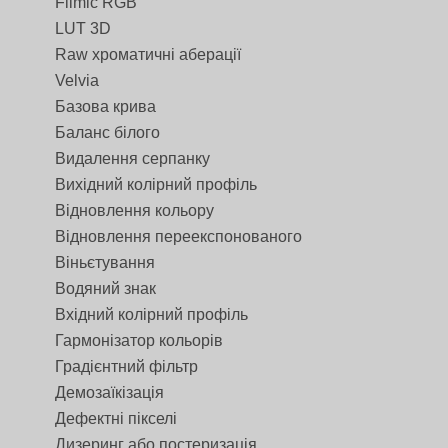
Filmic RGB
LUT 3D
Raw хроматичні аберації
Velvia
Базова крива
Баланс білого
Видалення серпанку
Вихідний колірний профіль
Відновлення кольору
Відновлення переекспонованого
Віньєтування
Водяний знак
Вхідний колірний профіль
Гармонізатор кольорів
Градієнтний фільтр
Демозаїкізація
Дефектні пікселі
Дизеринг або постеризація