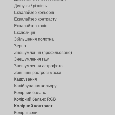
Дифузія / різкість
Еквалайзер кольорів
Еквалайзер контрасту
Еквалайзер тонів
Експозиція
Збільшення полотна
Зерно
Знешумлення (профільоване)
Знешумлення raw
Знешумлення астрофото
Зовнішні растрові маски
Кадрування
Калібрування кольору
Колірний баланс
Колірний баланс RGB
Колірний контраст
Колірні зони