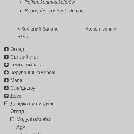
Polish: kontrast kolorów
Português: contraste de cor
< Колірний баланс
Колірні зони >
RGB
Огляд
Світлий стіл
Темна кімната
Керування камерою
Мапа
Слайд-шоу
Друк
Довідка про модулі
Огляд
Модулі обробки
AgX