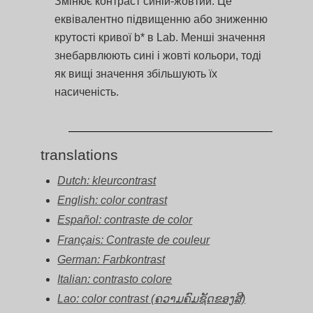
Змінює контраст синій-жовтий. Це
еквівалентно підвищенню або зниженню
крутості кривої b* в Lab. Менші значення
знебарвлюють сині і жовті кольори, тоді
як вищі значення збільшують їх
насиченість.
translations
Dutch: kleurcontrast
English: color contrast
Español: contraste de color
Français: Contraste de couleur
German: Farbkontrast
Italian: contrasto colore
Lao: color contrast (ຄວາມຄົມຊັດຂອງສີ)