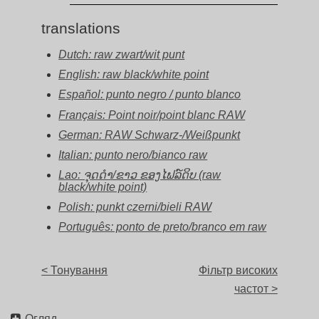
translations
Dutch: raw zwart/wit punt
English: raw black/white point
Español: punto negro / punto blanco
Français: Point noir/point blanc RAW
German: RAW Schwarz-/Weißpunkt
Italian: punto nero/bianco raw
Lao: ຈຸດດຳ/ຂາວ ຂອງໄຟລ໌ດິບ (raw
black/white point)
Polish: punkt czerni/bieli RAW
Português: ponto de preto/branco em raw
< Тонування
Фільтр високих
частот >
Огляд