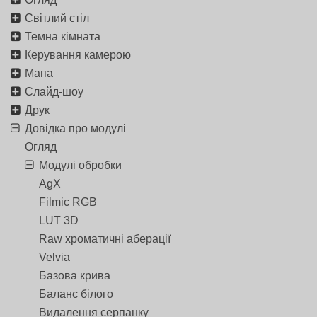
Світлий стіл
Темна кімната
Керування камерою
Мапа
Слайд-шоу
Друк
Довідка про модулі
Огляд
Модулі обробки
AgX
Filmic RGB
LUT 3D
Raw хроматичні аберації
Velvia
Базова крива
Баланс білого
Видалення серпанку