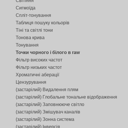
Світіння
Сигмоїда
Спліт-тонування
Таблиця пошуку кольорів
Тіні та світлі тони
Тонова крива
Тонування
Точки чорного і білого в raw
Фільтр високих частот
Фільтр низьких частот
Хроматичні аберації
Цензурування
(застарілий) Видалення плям
(застарілий) Глобальне тональне відображення
(застарілий) Заповнююче світло
(застарілий) Змішувач каналів
(застарілий) Зонна система
(застарілий) Інверсія