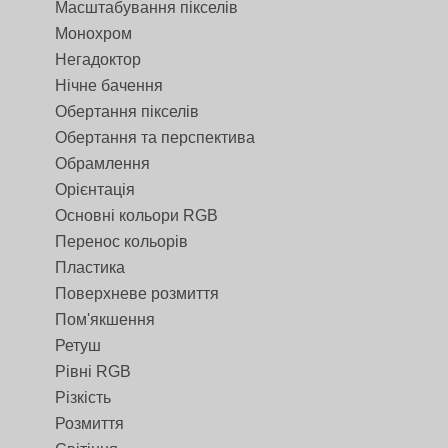
Масштабування пікселів
Монохром
Негадоктор
Нічне бачення
Обертання пікселів
Обертання та перспектива
Обрамлення
Орієнтація
Основні кольори RGB
Перенос кольорів
Пластика
Поверхневе розмиття
Пом'якшення
Ретуш
Рівні RGB
Різкість
Розмиття