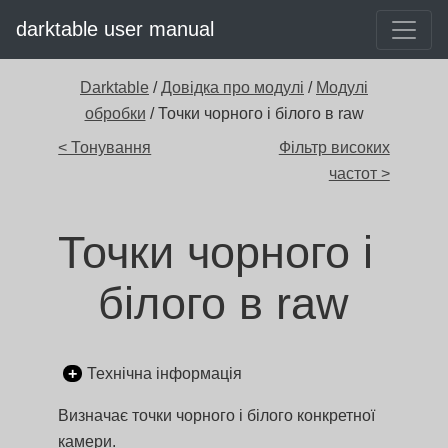
darktable user manual
Darktable
/
Довідка про модулі
/
Модулі
обробки
/ Точки чорного і білого в raw
< Тонування
Фільтр високих
частот >
Точки чорного і
білого в raw
Технічна інформація
Визначає точки чорного і білого конкретної
камери.