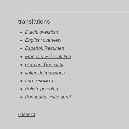
translations
Dutch: overzicht
English: overview
Español: Resumen
Français: Présentation
German: Übersicht
Italian: Introduzione
Lao: ພາບລວມ
Polish: przegląd
Português: visão geral
< Маски