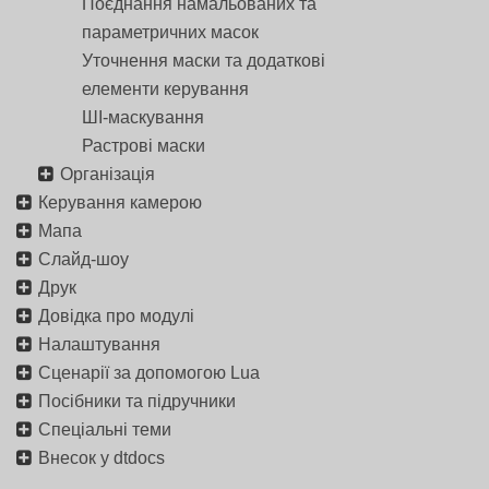
Поєднання намальованих та
параметричних масок
Уточнення маски та додаткові
елементи керування
ШІ-маскування
Растрові маски
Організація
Керування камерою
Мапа
Слайд-шоу
Друк
Довідка про модулі
Налаштування
Сценарії за допомогою Lua
Посібники та підручники
Спеціальні теми
Внесок у dtdocs