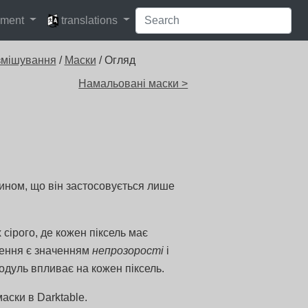
languages
pment
translations
змішування
/
Маски
/ Огляд
Намальовані маски >
ном, що він застосовується лише
сірого, де кожен піксель має
ачення є значенням
непрозорості
і
одуль впливає на кожен піксель.
аски в Darktable.