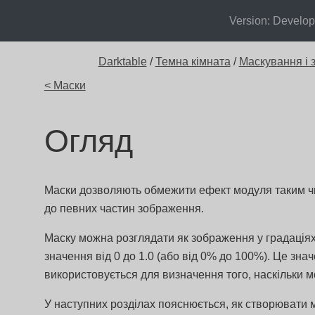
Version: Develo
Darktable
/
Темна кімната
/
Маскування і 
< Маски
Огляд
Маски дозволяють обмежити ефект модуля таким чи
до певних частин зображення.
Маску можна розглядати як зображення у градаціях 
значення від 0 до 1.0 (або від 0% до 100%). Це зн
використовується для визначення того, наскільки м
У наступних розділах пояснюється, як створювати м