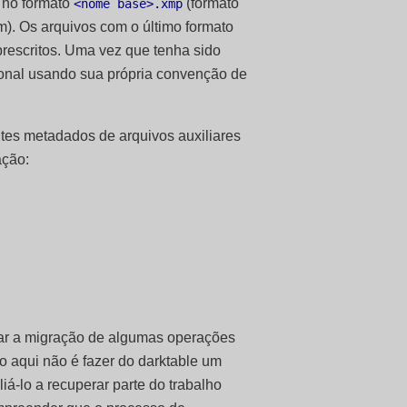
 no formato
(formato
<nome base>.xmp
). Os arquivos com o último formato
rescritos. Uma vez que tenha sido
ional usando sua própria convenção de
ntes metadados de arquivos auxiliares
ação:
iar a migração de algumas operações
vo aqui não é fazer do darktable um
liá-lo a recuperar parte do trabalho