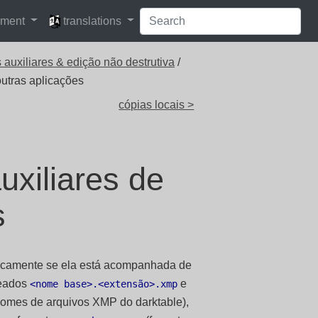
languages
pment
translations
 auxiliares & edição não destrutiva
/
outras aplicações
cópias locais >
uxiliares de
s
ticamente se ela está acompanhada de
meados
e
<nome base>.<extensão>.xmp
nomes de arquivos XMP do darktable),