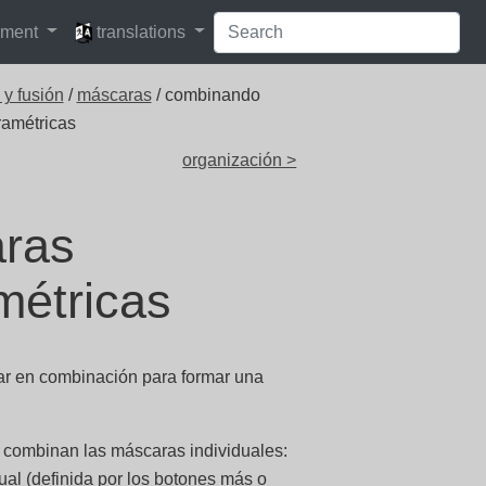
languages
pment
translations
y fusión
/
máscaras
/ combinando
ramétricas
organización >
ras
métricas
ar en combinación para formar una
 combinan las máscaras individuales:
al (definida por los botones más o